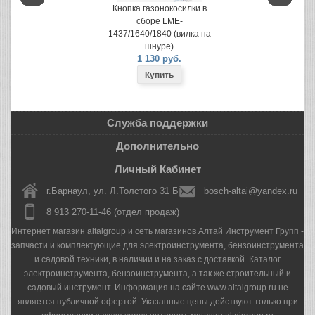
Кнопка газонокосилки в
сборе LME-
1437/1640/1840 (вилка на
шнуре)
1 130 руб.
Служба поддержки
Дополнительно
Личный Кабинет
г.Барнаул, ул. Л.Толстого 31 Б
bosch-altai@yandex.ru
8 913 270-11-46 (отдел продаж)
Интернет магазин altaigroup и сеть магазинов Алтай Инструмент Групп -
запчасти и комплектующие для электроинструмента, бензоинструмента
и садовой техники, в наличии и на заказ с доставкой. Каталог
электроинструмента, бензоинструмента, а так же строительный и
садовый инструмент. Информация на сайте www.altaigroup.ru не
является публичной офертой. Указанные цены действуют только при