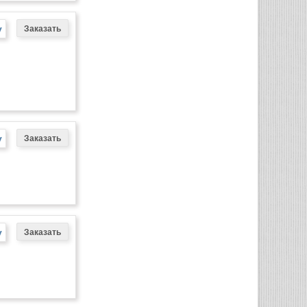
у
у
у