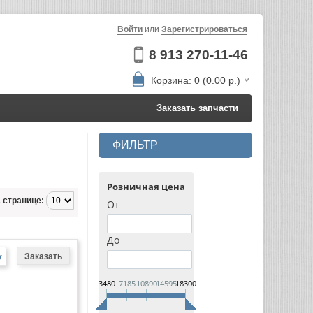
Войти
или
Зарегистрироваться
8 913 270-11-46
Корзина: 0 (0.00 р.)
Заказать запчасти
ФИЛЬТР
Розничная цена
 странице:
От
До
у
3480
7185
10890
14595
18300