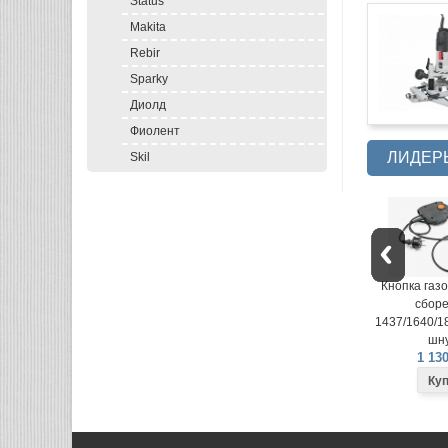
Status
Makita
Rebir
Sparky
Диолд
Фиолент
ЛИДЕР
Skil
Кнопка газонокосилки в
Кнопка газо
сборе LME-
сборе
1437/1640/1840 (вилка на
1437/1640/18
шнуре)
шну
1 130 руб.
1 130