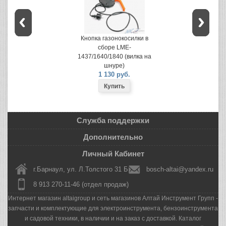
Кнопка газонокосилки в
сборе LME-
1437/1640/1840 (вилка на
шнуре)
1 130 руб.
Служба поддержки
Дополнительно
Личный Кабинет
г.Барнаул, ул. Л.Толстого 31 Б
bosch-altai@yandex.ru
8 913 270-11-46 (отдел продаж)
Интернет магазин altaigroup и сеть магазинов Алтай Инструмент Групп -
запчасти и комплектующие для электроинструмента, бензоинструмента
и садовой техники, в наличии и на заказ с доставкой. Каталог