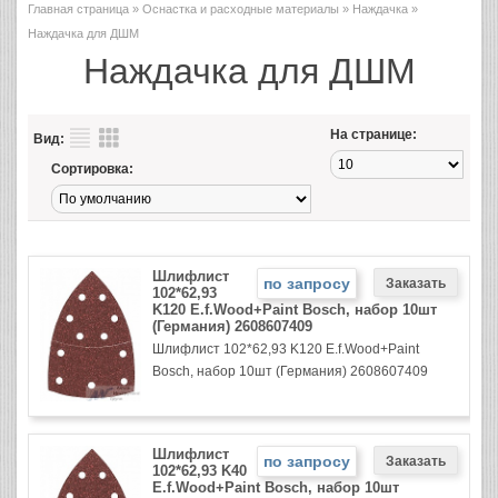
Главная страница
»
Оснастка и расходные материалы
»
Наждачка
»
Наждачка для ДШМ
Наждачка для ДШМ
На странице:
Вид:
Сортировка:
Шлифлист
по запросу
102*62,93
K120 E.f.Wood+Paint Bosch, набор 10шт
(Германия) 2608607409
Шлифлист 102*62,93 K120 E.f.Wood+Paint
Bosch, набор 10шт (Германия) 2608607409
Шлифлист
по запросу
102*62,93 K40
E.f.Wood+Paint Bosch, набор 10шт