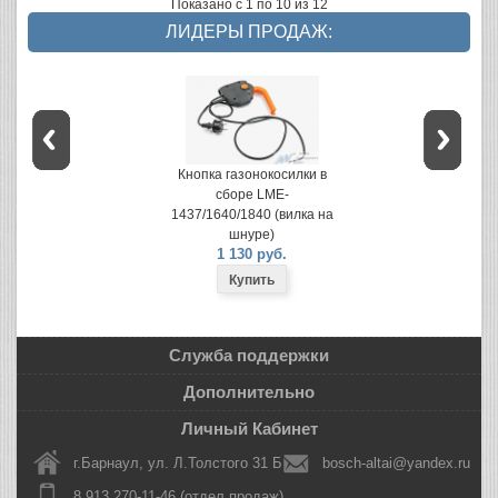
Показано с 1 по 10 из 12
ЛИДЕРЫ ПРОДАЖ:
Кнопка газонокосилки в
сборе LME-
1437/1640/1840 (вилка на
шнуре)
1 130 руб.
Служба поддержки
Дополнительно
Личный Кабинет
г.Барнаул, ул. Л.Толстого 31 Б
bosch-altai@yandex.ru
8 913 270-11-46 (отдел продаж)