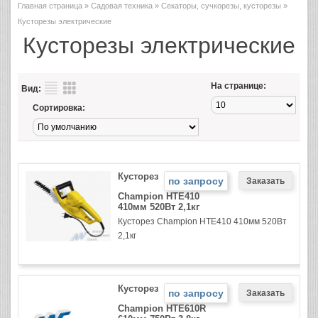
Главная страница
»
Садовая техника
»
Секаторы, сучкорезы, кусторезы
»
Кусторезы электрические
Кусторезы электрические
На странице:
Вид:
Сортировка:
Кусторез
по запросу
Champion HTE410
410мм 520Вт 2,1кг
Кусторез Champion HTE410 410мм 520Вт
2,1кг
Кусторез
по запросу
Champion HTE610R