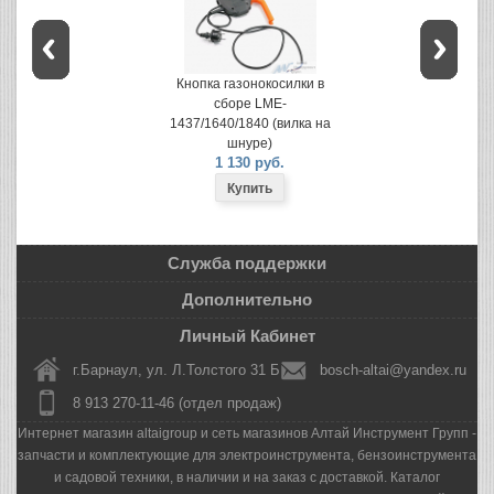
Кнопка газонокосилки в
сборе LME-
1437/1640/1840 (вилка на
шнуре)
1 130 руб.
Служба поддержки
Дополнительно
Личный Кабинет
г.Барнаул, ул. Л.Толстого 31 Б
bosch-altai@yandex.ru
8 913 270-11-46 (отдел продаж)
Интернет магазин altaigroup и сеть магазинов Алтай Инструмент Групп -
запчасти и комплектующие для электроинструмента, бензоинструмента
и садовой техники, в наличии и на заказ с доставкой. Каталог