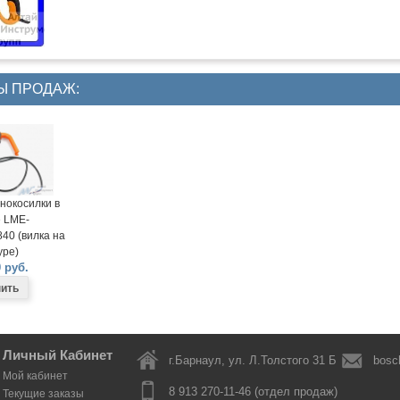
Ы ПРОДАЖ:
нокосилки в
 LME-
40 (вилка на
ре)
 руб.
Личный Кабинет
г.Барнаул, ул. Л.Толстого 31 Б
bosc
Мой кабинет
8 913 270-11-46 (отдел продаж)
Текущие заказы