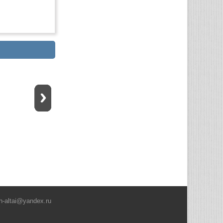
h-altai@yandex.ru