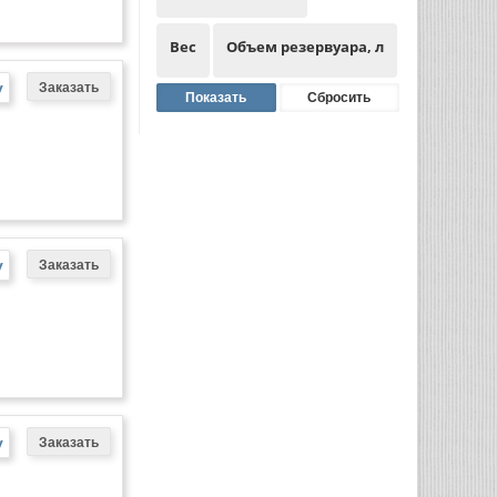
Вес
Объем резервуара, л
у
у
у