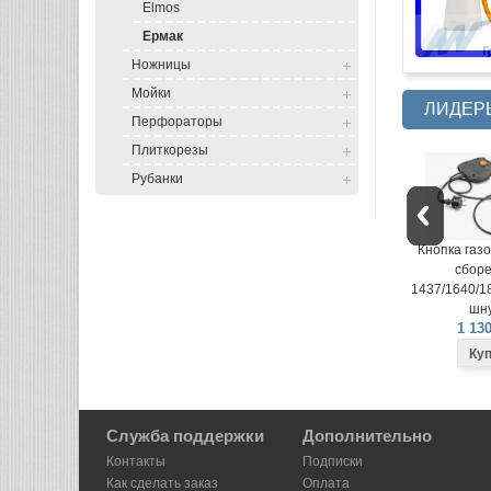
Elmos
Ермак
Ножницы
Мойки
ЛИДЕР
Перфораторы
Плиткорезы
Рубанки
Кнопка газонокосилки в
Кнопка газо
сборе LME-
сборе
1437/1640/1840 (вилка на
1437/1640/18
шнуре)
шну
1 130 руб.
1 130
Служба поддержки
Дополнительно
Контакты
Подписки
Как сделать заказ
Оплата