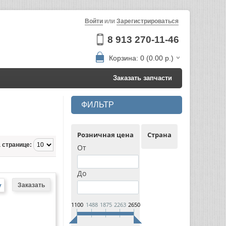
Войти
или
Зарегистрироваться
8 913 270-11-46
Корзина: 0 (0.00 р.)
Заказать запчасти
ФИЛЬТР
Розничная цена
Страна
 странице:
От
До
у
1100
1488
1875
2263
2650