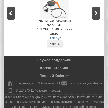
Кнопка газонокосилки в
сборе LME-
1437/1640/1840 (вилка на
шнуре)
1 130 руб.
Служба поддержки
Дополнительно
Личный Кабинет
г.Барнаул, ул. Л.Толстого 31 Б
bosch-altai@yandex.ru
8 913 270-11-46 (отдел продаж)
Интернет магазин altaigroup и сеть магазинов Алтай Инструмент Групп -
запчасти и комплектующие для электроинструмента, бензоинструмента
и садовой техники, в наличии и на заказ с доставкой. Каталог