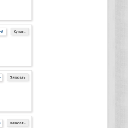
уб.
у
у