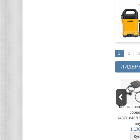
1
2
ЛИДЕР
Кнопка газонокосилки в
Кнопка газо
сборе LME-
сборе
1437/1640/1840 (вилка на
1437/1640/18
шнуре)
шну
1 130 руб.
1 130