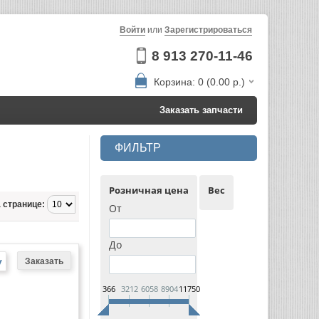
Войти
или
Зарегистрироваться
8 913 270-11-46
Корзина: 0 (0.00 р.)
Заказать запчасти
ФИЛЬТР
Розничная цена
Вес
 странице:
От
До
у
366
3212
6058
8904
11750