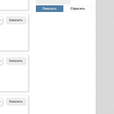
у
у
у