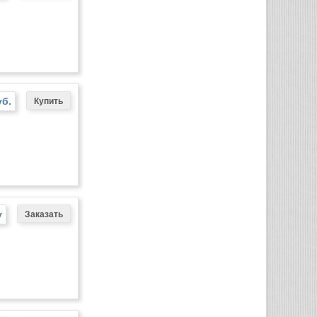
уб.
у