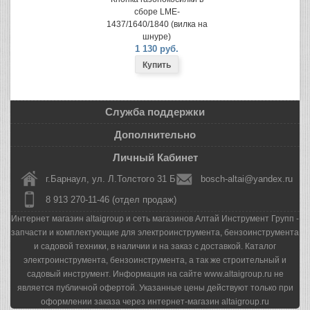
сборе LME-
1437/1640/1840 (вилка на
шнуре)
1 130 руб.
Служба поддержки
Дополнительно
Личный Кабинет
г.Барнаул, ул. Л.Толстого 31 Б
bosch-altai@yandex.ru
8 913 270-11-46 (отдел продаж)
Интернет магазин altaigroup и сеть магазинов Алтай Инструмент Групп -
запчасти и комплектующие для электроинструмента, бензоинструмента
и садовой техники, в наличии и на заказ с доставкой. Каталог
электроинструмента, бензоинструмента, а так же строительный и
садовый инструмент. Информация на сайте www.altaigroup.ru не
является публичной офертой. Указанные цены действуют только при
оформлении заказа через интернет-магазин altaigroup.ru