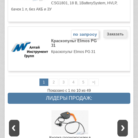
CSG1801, 18 В, 1BatterySystem, HVLP,
бачок 1 л, без АКБ и ЗУ
по запросу
Краскопульт Elmos PG
31
Краскопульт Elmos PG 31
1
2
3
4
5
>|
Показано с 1 по 10 из 49
ЛИДЕРЫ ПРОДАЖ:
Кнопка газонокосилки в