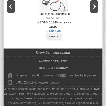
Кнопка газонокосилки в
сборе LME-
1437/1640/1840 (вилка на
шнуре)
1 130 руб.
Служба поддержки
Дополнительно
Личный Кабинет
г.Барнаул, ул. Л.Толстого 31 Б
bosch-altai@yandex.ru
8 913 270-11-46 (отдел продаж)
Интернет магазин altaigroup и сеть магазинов Алтай Инструмент Групп -
запчасти и комплектующие для электроинструмента, бензоинструмента
и садовой техники, в наличии и на заказ с доставкой. Каталог
электроинструмента, бензоинструмента, а так же строительный и