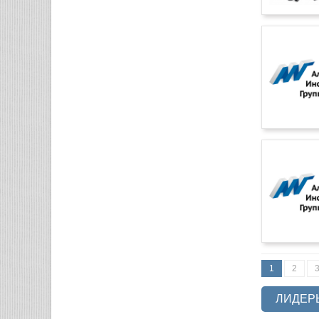
1
2
ЛИДЕР