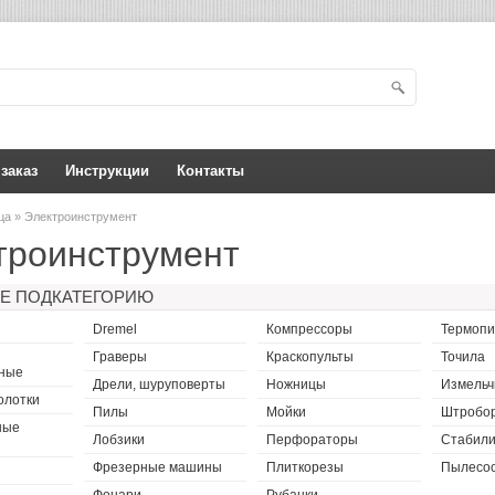
 заказ
Инструкции
Контакты
ица
» Электроинструмент
троинструмент
Е ПОДКАТЕГОРИЮ
Dremel
Компрессоры
Термопи
Граверы
Краскопульты
Точила
рные
Дрели, шуруповерты
Ножницы
Измельч
олотки
Пилы
Мойки
Штробо
ные
Лобзики
Перфораторы
Стабил
Фрезерные машины
Плиткорезы
Пылесо