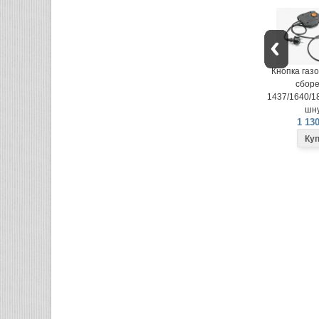
Кнопка газонокосилки в
Кнопка газо
сборе LME-
сборе
1437/1640/1840 (вилка на
1437/1640/18
шнуре)
шну
1 130 руб.
1 130