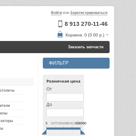
Войти
или
Зарегистрироваться
8 913 270-11-46
Корзина: 0 (0.00 р.)
Заказать запчасти
ФИЛЬТР
Розничная цена
От
столеты
До
ители
резы
изаторы
5
34751
69498
104244
138990
сы