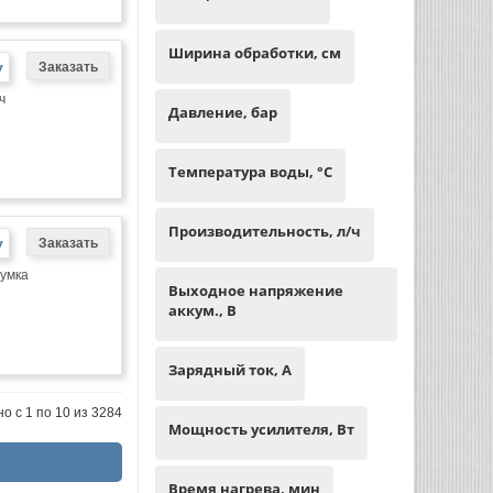
Ширина обработки, см
у
ч
Давление, бар
Температура воды, °С
Производительность, л/ч
у
сумка
Выходное напряжение
аккум., В
Зарядный ток, А
о с 1 по 10 из 3284
Мощность усилителя, Вт
Время нагрева, мин