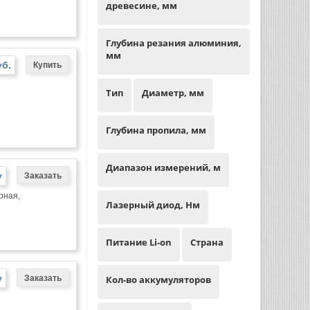
древесине, мм
Глубина резания алюминия,
мм
уб.
Тип
Диаметр, мм
Глубина пропила, мм
Диапазон измерений, м
у
рная,
Лазерный диод, Нм
Питание Li-on
Страна
у
Кол-во аккумуляторов