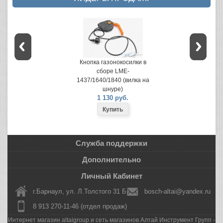
Кнопка газонокосилки в
сборе LME-
1437/1640/1840 (вилка на
шнуре)
1 130 руб.
Служба поддержки
Дополнительно
Личный Кабинет
г.Барнаул, ул. Л.Толстого 31 Б
bosch-altai@yandex.ru
8 913 270-11-46 (отдел продаж)
Интернет магазин altaigroup и сеть магазинов Алтай Инструмент Групп -