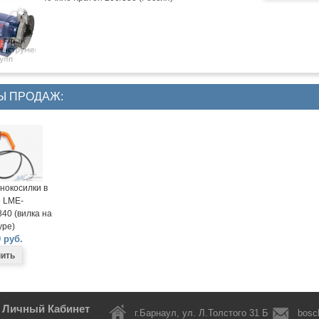
Ы ПРОДАЖ:
нокосилки в
 LME-
40 (вилка на
ре)
 руб.
Личный Кабинет
г.Барнаул, ул. Л.Толстого 31 Б
bosc