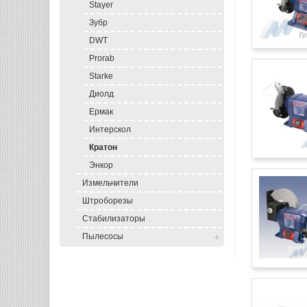
Stayer
Зубр
DWT
Prorab
Starke
Диолд
Ермак
Интерскол
Кратон
Энкор
Измельчители
Штроборезы
Стабилизаторы
Пылесосы