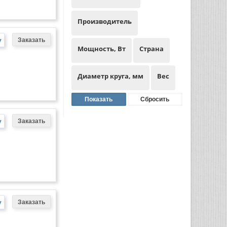
Производитель
у
Мощность, Вт
Страна
Диаметр круга, мм
Вес
у
у