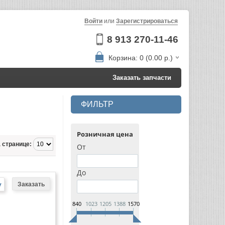
Войти
или
Зарегистрироваться
8 913 270-11-46
Корзина: 0 (0.00 р.)
Заказать запчасти
ФИЛЬТР
Розничная цена
 странице:
От
До
у
840
1023
1205
1388
1570