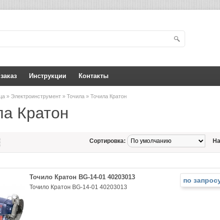
 заказ
Инструкции
Контакты
ица
»
Электроинструмент
»
Точила
» Точила Кратон
ла Кратон
Сортировка:
На
Точило Кратон BG-14-01 40203013
по запрос
Точило Кратон BG-14-01 40203013