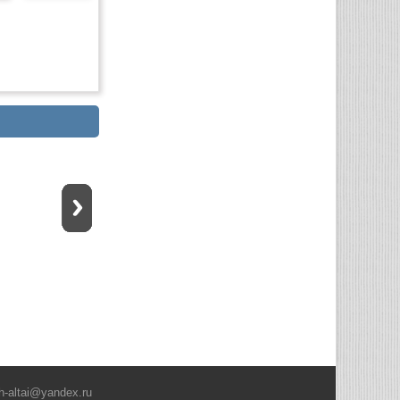
h-altai@yandex.ru