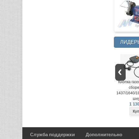
ЛИДЕР
Кнопка газонокосилки в
Кнопка газо
сборе LME-
сборе
1437/1640/1840 (вилка на
1437/1640/18
шнуре)
шну
1 130 руб.
1 130
Служба поддержки
Дополнительно