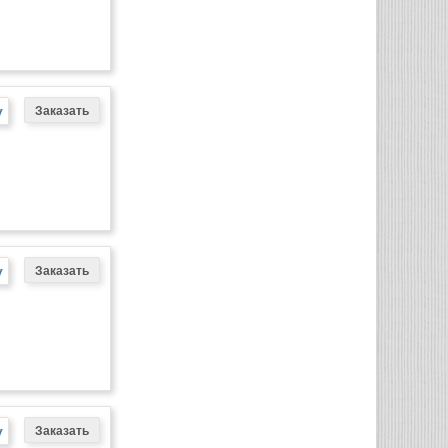
у
у
у