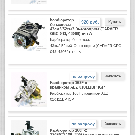
Карбюратор
920 руб.
бензокосы
43см3/52см3 Энергопром (CARVER
GBC-043, 43068) тип А
Карбюратор бензокосы
43см3/52см3 Энергопром (CARVER GBC-
043, 43068) тип А
по запросу
Карбюратор 168F с
краником AEZ 010111BP IGP
Карбюратор 168F с краником AEZ
010111BP IGP
по запросу
Карбюратор 168F-2
170F(GX160, 200) (мото помпа генер,