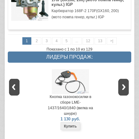
культ.) IGP
Карбюратор 168F-2 170F(GX160, 200)
(мото помпа генер, культ.) IGP
1
2
3
4
5
...
12
13
>|
Показано с 1 по 10 из 129
ЛИДЕРЫ ПРОДАЖ:
Кнопка газонокосилки в
сборе LME-
1437/1640/1840 (вилка на
шнуре)
1 130 руб.