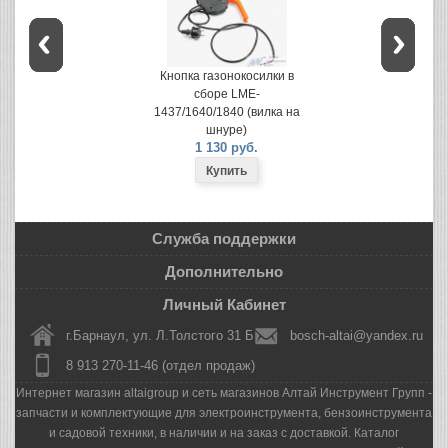
Кнопка газонокосилки в
сборе LME-
1437/1640/1840 (вилка на
шнуре)
1 130 руб.
Служба поддержки
Дополнительно
Личный Кабинет
г.Барнаул, ул. Л.Толстого 31 Б
bosch-altai@yandex.ru
8 913 270-11-46 (отдел продаж)
Интернет магазин altaigroup и сеть магазинов Алтай Инструмент Групп -
запчасти и комплектующие для электроинструмента, бензоинструмента
и садовой техники, в наличии и на заказ с доставкой. Каталог