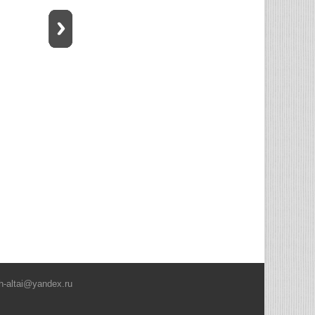
h-altai@yandex.ru