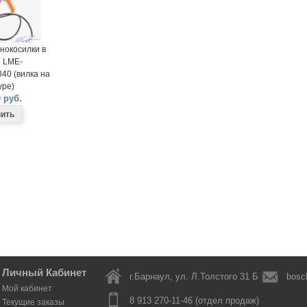
нокосилки в
 LME-
40 (вилка на
ре)
 руб.
Личный Кабинет
г.Барнаул, ул. Л.Толстого 31 Б
bosc
Мой кабинет
8 913 270-11-46 (отдел продаж)
Текущие заказы