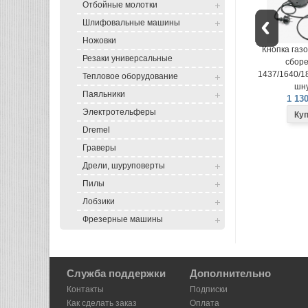
Отбойные молотки
Шлифовальные машины
Ножовки
Кнопка газонокосилки в
Кнопка газо
Резаки универсальные
сборе LME-
сборе
1437/1640/1840 (вилка на
1437/1640/18
Тепловое оборудование
шнуре)
шну
Паяльники
1 130 руб.
1 130
Электротельферы
Dremel
Граверы
Дрели, шуруповерты
Пилы
Лобзики
Фрезерные машины
Служба поддержки
Дополнительно
Контакты
Подписки
Как сделать заказ
Оплата