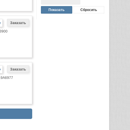
у
B3900
у
019A6977