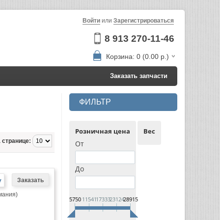
Войти
или
Зарегистрироваться
8 913 270-11-46
Корзина: 0 (0.00 р.)
Заказать запчасти
ФИЛЬТР
Розничная цена
Вес
 странице:
От
До
у
мания)
5750
11541
17333
23124
28915