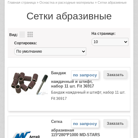
Главная страница
»
Оснастка и расходные материалы
» Сетки абразивные
Сетки абразивные
На странице:
Вид:
Сортировка:
Бандаж
по запросу
наждачный и штифт,
набор 11 шт. Fit 36917
Бандаж наждачный и штифт, набор 11 шт.
Fit 36917
Сетка
по запросу
абразивная
115*280*P1000 MD-STARS