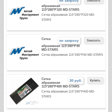
по запросу
абразивная
115*280*P320 MD-STARS
Сетка абразивная 115*280*P320 MD-
STARS
Сетка
по запросу
абразивная 115*280*P40
MD-STARS
Сетка абразивная 115*280*P40 MD-STARS
Сетка
30 руб.
абразивная
115*280*P400 MD-STARS
Сетка абразивная 115*280*P400 MD-
STARS