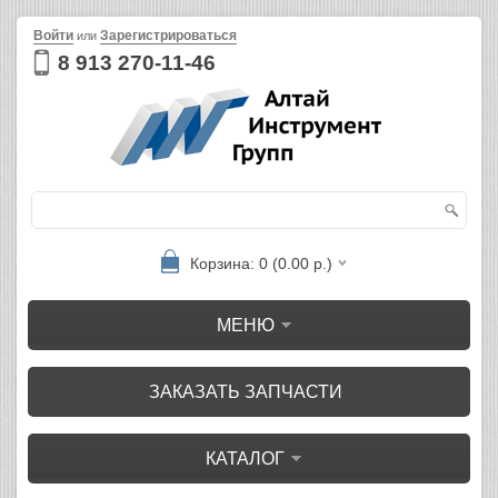
Войти
Зарегистрироваться
или
8 913 270-11-46
Корзина: 0 (0.00 р.)
МЕНЮ
ЗАКАЗАТЬ ЗАПЧАСТИ
КАТАЛОГ