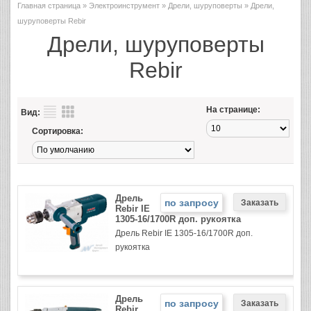
Главная страница
»
Электроинструмент
»
Дрели, шуруповерты
» Дрели,
шуруповерты Rebir
Дрели, шуруповерты
Rebir
На странице:
Вид:
Сортировка:
Дрель
по запросу
Rebir IE
1305-16/1700R доп. рукоятка
Дрель Rebir IE 1305-16/1700R доп.
рукоятка
Дрель
по запросу
Rebir