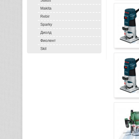
Status
Makita
Rebir
Sparky
Диолд
Фиолент
Skil