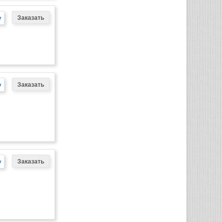
у
у
у