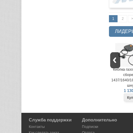
1
2
>
ЛИДЕР
Кнопка газонокосилки в
Кнопка газо
сборе LME-
сборе
1437/1640/1840 (вилка на
1437/1640/18
шнуре)
шну
1 130 руб.
1 130
Служба поддержки
Дополнительно
Контакты
Подписки
Как сделать заказ
Оплата