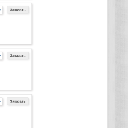
у
у
у