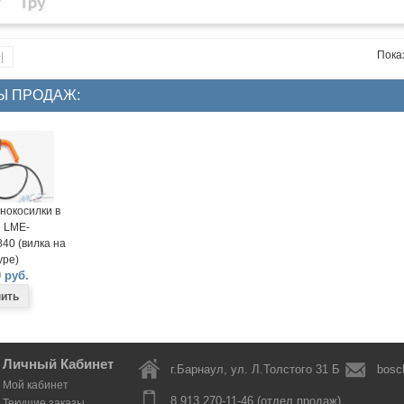
Показ
|
Ы ПРОДАЖ:
нокосилки в
 LME-
40 (вилка на
ре)
 руб.
Личный Кабинет
г.Барнаул, ул. Л.Толстого 31 Б
bosc
Мой кабинет
8 913 270-11-46 (отдел продаж)
Текущие заказы