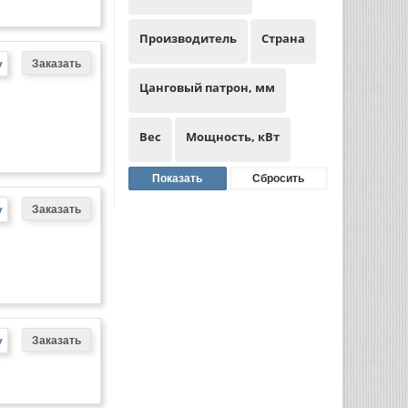
Производитель
Страна
у
Цанговый патрон, мм
Вес
Мощность, кВт
у
у