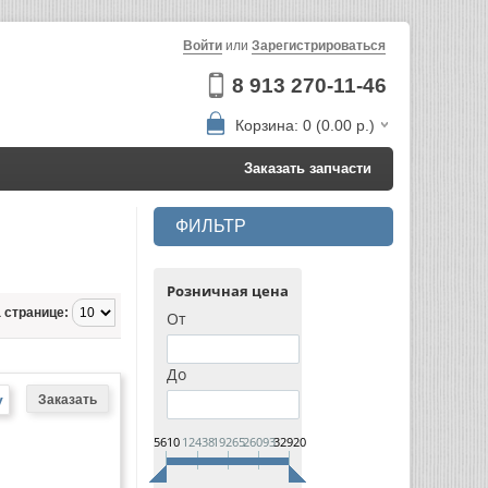
Войти
или
Зарегистрироваться
8 913 270-11-46
Корзина: 0 (0.00 р.)
Заказать запчасти
ФИЛЬТР
Розничная цена
 странице:
От
До
у
5610
12438
19265
26093
32920