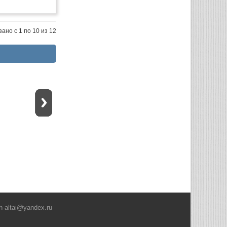
ано с 1 по 10 из 12
h-altai@yandex.ru