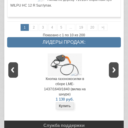
WILPU HC 12 R 5шт/упак.
1
2
3
4
5
...
19
20
>|
Показано с 1 по 10 из 200
ЛИДЕРЫ ПРОДАЖ:
Кнопка газонокосилки в
сборе LME-
1437/1640/1840 (вилка на
шнуре)
1 130 руб.
Служба поддержки