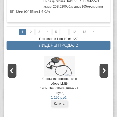
Пила дисковая JADEVER JDLWP5521,
аккум. 20В,5200об/м,диск 165мм,пропил
45°-42мм 90°-55мм,1*3.0Ач
1
2
3
4
5
...
12
13
>|
Показано с 1 по 10 из 127
ЛИДЕРЫ ПРОДАЖ:
Кнопка газонокосилки в
сборе LME-
1437/1640/1840 (вилка на
шнуре)
1 130 руб.