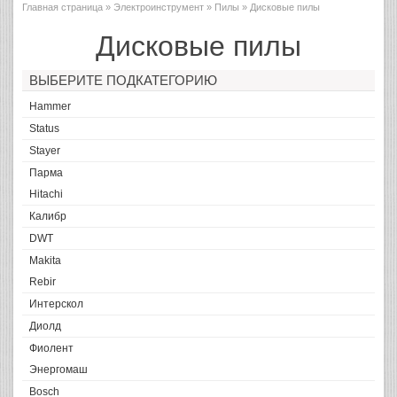
Главная страница
»
Электроинструмент
»
Пилы
» Дисковые пилы
Дисковые пилы
ВЫБЕРИТЕ ПОДКАТЕГОРИЮ
Hammer
Status
Stayer
Парма
Hitachi
Калибр
DWT
Makita
Rebir
Интерскол
Диолд
Фиолент
Энергомаш
Bosch