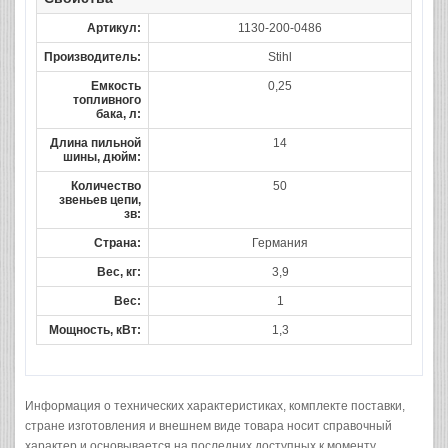
Артикул:
1130-200-0486
Производитель:
Stihl
Емкость
0,25
топливного
бака, л:
Длина пильной
14
шины, дюйм:
Количество
50
звеньев цепи,
зв:
Страна:
Германия
Вес, кг:
3,9
Вес:
1
Мощность, кВт:
1,3
Информация о технических характеристиках, комплекте поставки,
стране изготовления и внешнем виде товара носит справочный
характер и основывается на последних доступных к моменту