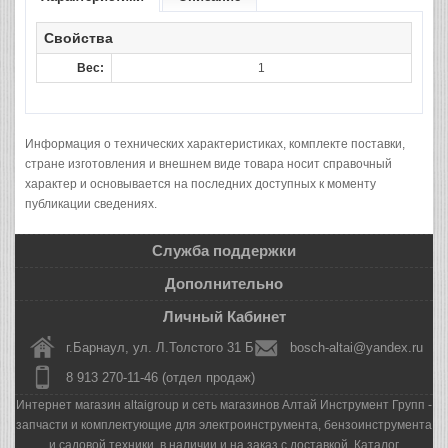
Свойства
Вес:
1
Информация о технических характеристиках, комплекте поставки,
стране изготовления и внешнем виде товара носит справочный
характер и основывается на последних доступных к моменту
публикации сведениях.
Служба поддержки
Дополнительно
Личный Кабинет
г.Барнаул, ул. Л.Толстого 31 Б
bosch-altai@yandex.ru
8 913 270-11-46 (отдел продаж)
Интернет магазин altaigroup и сеть магазинов Алтай Инструмент Групп -
запчасти и комплектующие для электроинструмента, бензоинструмента
и садовой техники, в наличии и на заказ с доставкой. Каталог