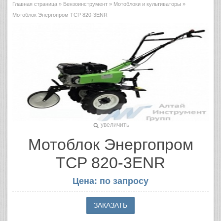
Главная страница
»
Бензоинструмент
»
Мотоблоки и культиваторы
»
Мотоблок Энергопром TCP 820-3ENR
увеличить
Мотоблок Энергопром
TCP 820-3ENR
Цена: по запросу