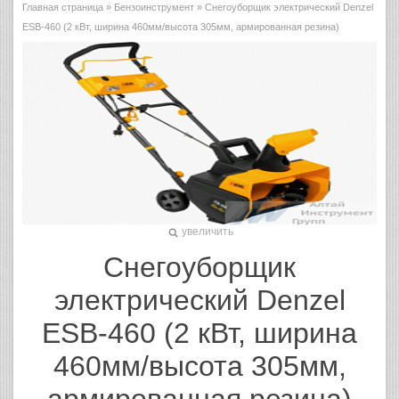
Главная страница
»
Бензоинструмент
» Снегоуборщик электрический Denzel
ESB-460 (2 кВт, ширина 460мм/высота 305мм, армированная резина)
увеличить
Снегоуборщик
электрический Denzel
ESB-460 (2 кВт, ширина
460мм/высота 305мм,