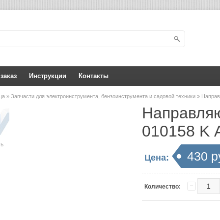
 заказ
Инструкции
Контакты
ица
»
Запчасти для электроинструмента, бензоинструмента и садовой техники
» Направ
Направляю
010158 K 
ть
430 р
Цена:
Количество: