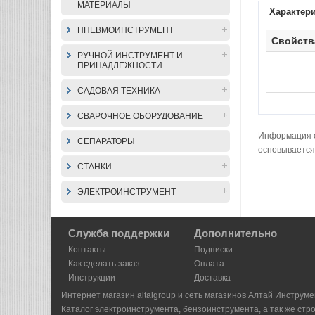
МАТЕРИАЛЫ
Характер
ПНЕВМОИНСТРУМЕНТ
Свойств
РУЧНОЙ ИНСТРУМЕНТ И
ПРИНАДЛЕЖНОСТИ
САДОВАЯ ТЕХНИКА
СВАРОЧНОЕ ОБОРУДОВАНИЕ
Информация о 
СЕПАРАТОРЫ
основывается
СТАНКИ
ЭЛЕКТРОИНСТРУМЕНТ
Служба поддержки
Дополнительно
Контакты
Подписки
Как сделать заказ
Оплата
Инструкции
Доставка
Интернет магазин altaigroup и сеть магазинов Алтай Инструме
Каталог электроинструмента, бензоинструмента, а так же стр