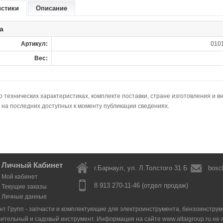
истики
Описание
а
Артикул:
0101
Вес:
технических характеристиках, комплекте поставки, стране изготовления и в
 на последних доступных к моменту публикации сведениях.
Личный Кабинет
г.Барнаул, ул. Л.Толстого 31 Б
bosc
Мой кабинет
8 913 270-11-46 (отдел продаж)
Текущие заказы
Личные данные
нт Групп - запчасти и комплектующие для электроинструмента, бензоинструмен
оительный и садовый инструмент. Информация на сайте www.altaigroup.ru н