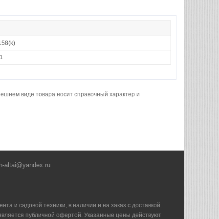
58(k)
1
нешнем виде товара носит справочный характер и
h-altai@yandex.ru
та и садовой техники, в наличии и на заказ с доставкой.
е является публичной офертой. Указанные цены действуют