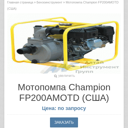
Главная страница
»
Бензоинструмент
» Мотопомпа Champion FP200AMOTD
(США)
увеличить
Мотопомпа Champion
FP200AMOTD (США)
Цена: по запросу