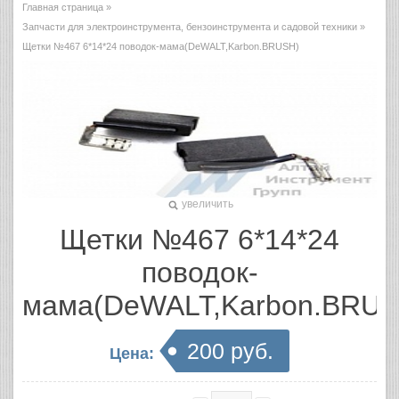
Главная страница
»
Запчасти для электроинструмента, бензоинструмента и садовой техники
»
Щетки №467 6*14*24 поводок-мама(DeWALT,Karbon.BRUSH)
увеличить
Щетки №467 6*14*24
поводок-
мама(DeWALT,Karbon.BRUS
200 руб.
Цена: