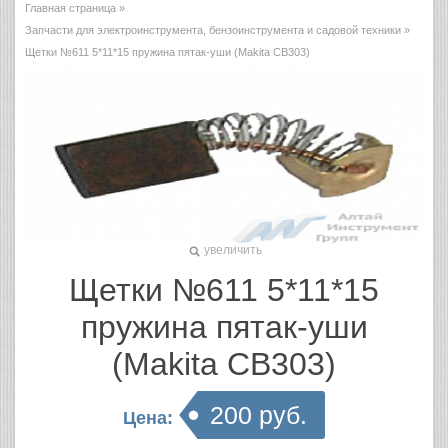
Главная страница
»
Запчасти для электроинструмента, бензоинструмента и садовой техники
»
Щетки №611 5*11*15 пружина пятак-уши (Makita СВ303)
увеличить
Щетки №611 5*11*15
пружина пятак-уши
(Makita СВ303)
200 руб.
Цена: