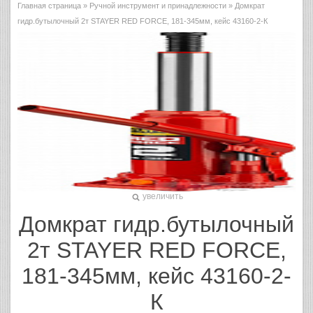
Главная страница
»
Ручной инструмент и принадлежности
» Домкрат
гидр.бутылочный 2т STAYER RED FORCE, 181-345мм, кейс 43160-2-К
увеличить
Домкрат гидр.бутылочный
2т STAYER RED FORCE,
181-345мм, кейс 43160-2-
К