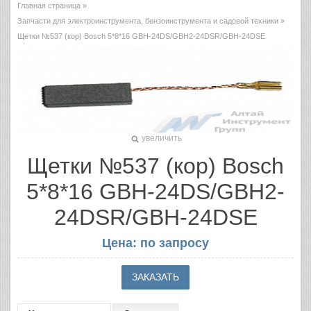
Главная страница
»
Запчасти для электроинструмента, бензоинструмента и садовой техники
»
Щетки №537 (кор) Bosch 5*8*16 GBH-24DS/GBH2-24DSR/GBH-24DSE
увеличить
Щетки №537 (кор) Bosch
5*8*16 GBH-24DS/GBH2-
24DSR/GBH-24DSE
Цена: по запросу