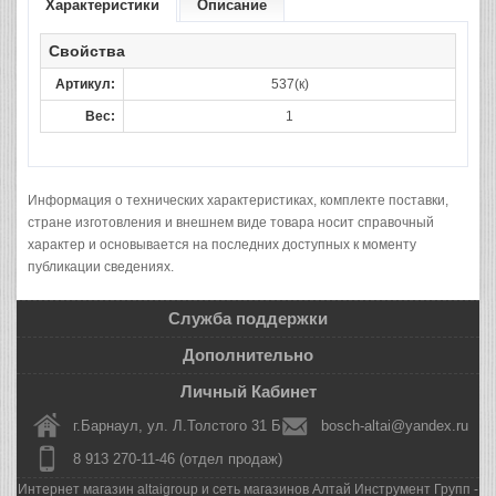
Характеристики
Описание
Свойства
Артикул:
537(к)
Вес:
1
Информация о технических характеристиках, комплекте поставки,
стране изготовления и внешнем виде товара носит справочный
характер и основывается на последних доступных к моменту
публикации сведениях.
Служба поддержки
Дополнительно
Личный Кабинет
г.Барнаул, ул. Л.Толстого 31 Б
bosch-altai@yandex.ru
8 913 270-11-46 (отдел продаж)
Интернет магазин altaigroup и сеть магазинов Алтай Инструмент Групп -