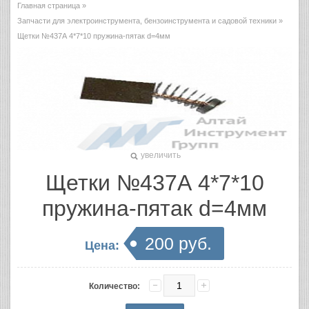
Главная страница
»
Запчасти для электроинструмента, бензоинструмента и садовой техники
»
Щетки №437А 4*7*10 пружина-пятак d=4мм
увеличить
Щетки №437А 4*7*10
пружина-пятак d=4мм
200 руб.
Цена:
Количество: