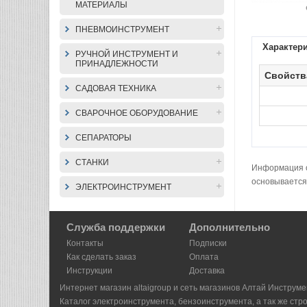
МАТЕРИАЛЫ
ПНЕВМОИНСТРУМЕНТ
Характер
РУЧНОЙ ИНСТРУМЕНТ И
ПРИНАДЛЕЖНОСТИ
Свойств
САДОВАЯ ТЕХНИКА
СВАРОЧНОЕ ОБОРУДОВАНИЕ
СЕПАРАТОРЫ
СТАНКИ
Информация о 
основывается
ЭЛЕКТРОИНСТРУМЕНТ
Служба поддержки
Дополнительно
Контакты
Подписки
Как сделать заказ
Оплата
Инструкции
Доставка
Интернет магазин altaigroup и сеть магазинов Алтай Инструме
Каталог электроинструмента, бензоинструмента, а так же стр