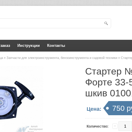
 заказ
Инструкции
Контакты
ица
»
Запчасти для электроинструмента, бензоинструмента и садовой техники
» Старте
Стартер №
Форте 33-
шкив 0100
750 р
Цена:
Количество: