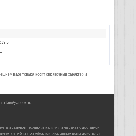
019 В
1
нешнем виде товара носит справочный характер и
h-altai@yandex.ru
та и садовой техники, в наличии и на заказ с доставкой.
е является публичной офертой. Указанные цены действуют