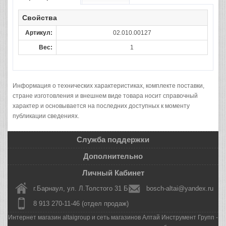
Свойства
Артикул:
02.010.00127
Вес:
1
Информация о технических характеристиках, комплекте поставки,
стране изготовления и внешнем виде товара носит справочный
характер и основывается на последних доступных к моменту
публикации сведениях.
Служба поддержки
Дополнительно
Личный Кабинет
г.Барнаул, ул. Л.Толстого 31 Б
bosch-altai@yandex.ru
8 913 270-11-46 (отдел продаж)
Интернет магазин altaigroup и сеть магазинов Алтай Инструмент Групп -