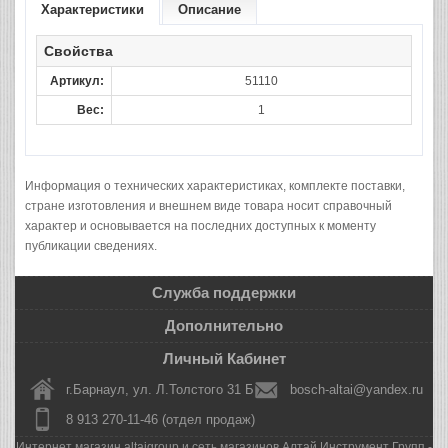
Характеристики
Описание
Свойства
Артикул:
51110
Вес:
1
Информация о технических характеристиках, комплекте поставки,
стране изготовления и внешнем виде товара носит справочный
характер и основывается на последних доступных к моменту
публикации сведениях.
Служба поддержки
Дополнительно
Личный Кабинет
г.Барнаул, ул. Л.Толстого 31 Б
bosch-altai@yandex.ru
8 913 270-11-46 (отдел продаж)
Интернет магазин altaigroup и сеть магазинов Алтай Инструмент Групп -