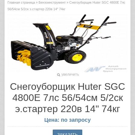
Главная страница
»
Бензоинструмент
» Снегоуборщик Huter SGC 4800E 7лс
56/54см 5/2ск э.стартер 220в 14" 74кг
увеличить
Снегоуборщик Huter SGC
4800E 7лс 56/54см 5/2ск
э.стартер 220в 14" 74кг
Цена: по запросу