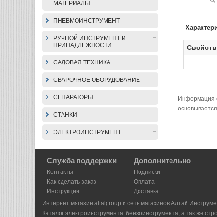
МАТЕРИАЛЫ
ПНЕВМОИНСТРУМЕНТ
Характер
РУЧНОЙ ИНСТРУМЕНТ И
ПРИНАДЛЕЖНОСТИ
Свойств
САДОВАЯ ТЕХНИКА
СВАРОЧНОЕ ОБОРУДОВАНИЕ
СЕПАРАТОРЫ
Информация о 
основывается
СТАНКИ
ЭЛЕКТРОИНСТРУМЕНТ
Служба поддержки
Дополнительно
Контакты
Подписки
Как сделать заказ
Оплата
Инструкции
Доставка
Интернет магазин altaigroup и сеть магазинов Алтай Инструме
Каталог электроинструмента, бензоинструмента, а так же стр