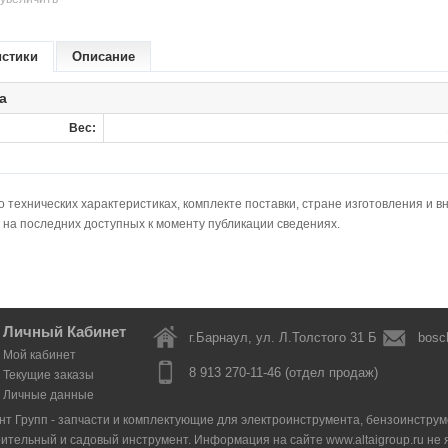
истики
Описание
а
Вес:
технических характеристиках, комплекте поставки, стране изготовления и в
 на последних доступных к моменту публикации сведениях.
Личный Кабинет
г.Барнаул, ул. Л.Толстого 31 Б
bosc
Мой кабинет
8 913 270-11-46 (отдел продаж)
Текущие заказы
Личные данные
нт Групп - запчасти и комплектующие для электроинструмента, бензоинструмен
оительный и садовый инструмент. Информация на сайте www.altaigroup.ru н