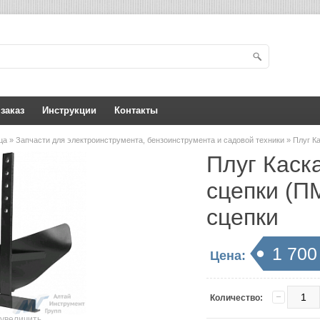
 заказ
Инструкции
Контакты
ица
»
Запчасти для электроинструмента, бензоинструмента и садовой техники
» Плуг К
Плуг Каска
сцепки (П
сцепки
1 700
Цена:
Количество:
увеличить