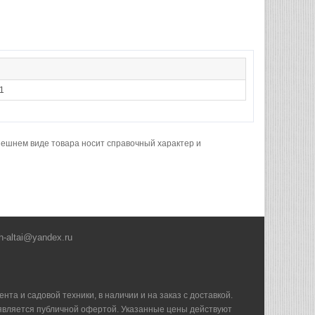
1
нешнем виде товара носит справочный характер и
h-altai@yandex.ru
та и садовой техники, в наличии и на заказ с доставкой.
е является публичной офертой. Указанные цены действуют