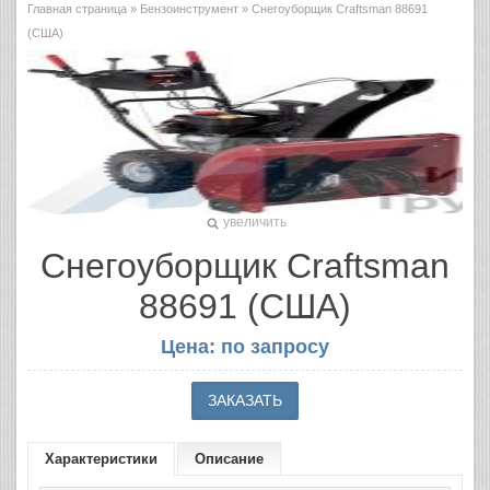
Главная страница
»
Бензоинструмент
» Снегоуборщик Craftsman 88691
(США)
увеличить
Снегоуборщик Craftsman
88691 (США)
Цена: по запросу
Характеристики
Описание