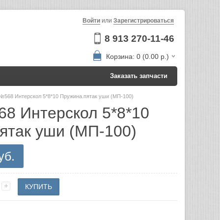
Войти
или
Зарегистрироваться
8 913 270-11-46
Корзина: 0 (0.00 р.)
Заказать запчасти
№568 Интерскол 5*8*10 Пружина.пятак уши (МП-100)
8 Интерскол 5*8*10
ятак уши (МП-100)
уб.