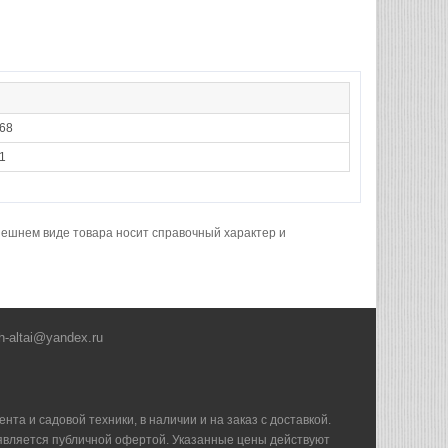
68
1
нешнем виде товара носит справочный характер и
h-altai@yandex.ru
та и садовой техники, в наличии и на заказ с доставкой.
е является публичной офертой. Указанные цены действуют