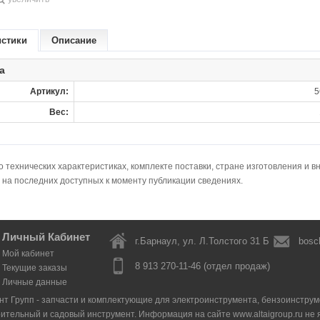
истики
Описание
а
Артикул:
5
Вес:
технических характеристиках, комплекте поставки, стране изготовления и в
 на последних доступных к моменту публикации сведениях.
Личный Кабинет
г.Барнаул, ул. Л.Толстого 31 Б
bosc
Мой кабинет
8 913 270-11-46 (отдел продаж)
Текущие заказы
Личные данные
нт Групп - запчасти и комплектующие для электроинструмента, бензоинструмен
оительный и садовый инструмент. Информация на сайте www.altaigroup.ru н