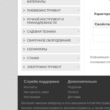
МАТЕРИАЛЫ
ПНЕВМОИНСТРУМЕНТ
Характер
РУЧНОЙ ИНСТРУМЕНТ И
ПРИНАДЛЕЖНОСТИ
Свойств
САДОВАЯ ТЕХНИКА
СВАРОЧНОЕ ОБОРУДОВАНИЕ
СЕПАРАТОРЫ
Информация о 
СТАНКИ
основывается
ЭЛЕКТРОИНСТРУМЕНТ
Служба поддержки
Дополнительно
Контакты
Подписки
Как сделать заказ
Оплата
Инструкции
Доставка
Интернет магазин altaigroup и сеть магазинов Алтай Инструме
Каталог электроинструмента, бензоинструмента, а так же стр