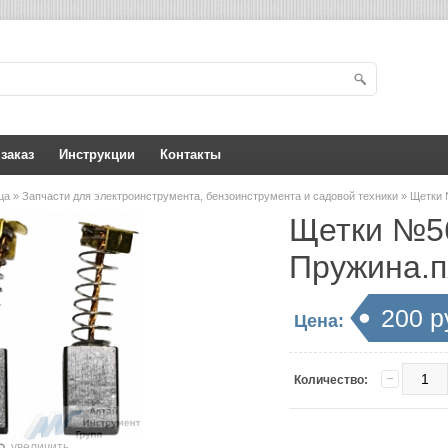
 заказ
Инструкции
Контакты
ица
»
Запчасти для электроинструмента, бензоинструмента и садовой техники
» Щетки 
Щетки №56
Пружина.п
200 р
Цена:
Количество:
увеличить