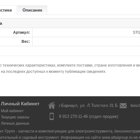
истики
Описание
а
Артикул:
STG
Вес:
технических характеристиках, комплекте поставки, стране изготовления и в
 на последних доступных к моменту публикации сведениях.
Личный Кабинет
г.Барнаул, ул. Л.Толстого 31 Б
bosc
Мой кабинет
8 913 270-11-46 (отдел продаж)
Текущие заказы
Личные данные
нт Групп - запчасти и комплектующие для электроинструмента, бензоинструмен
оительный и садовый инструмент. Информация на сайте www.altaigroup.ru н