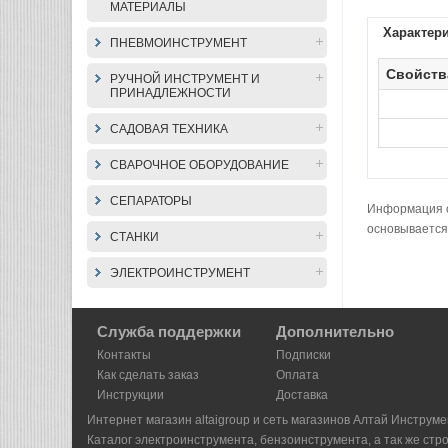
МАТЕРИАЛЫ
Характер
ПНЕВМОИНСТРУМЕНТ
Свойств
РУЧНОЙ ИНСТРУМЕНТ И
ПРИНАДЛЕЖНОСТИ
САДОВАЯ ТЕХНИКА
СВАРОЧНОЕ ОБОРУДОВАНИЕ
СЕПАРАТОРЫ
Информация о 
основывается
СТАНКИ
ЭЛЕКТРОИНСТРУМЕНТ
Служба поддержки
Дополнительно
Контакты
Подписки
Как сделать заказ
Оплата
Инструкции
Доставка
Интернет магазин altaigroup и сеть магазинов Алтай Инструме
Каталог электроинструмента, бензоинструмента, а так же стр