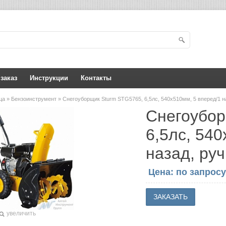
 заказ
Инструкции
Контакты
ица
»
Бензоинструмент
» Снегоуборщик Sturm STG5765, 6,5лс, 540х510мм, 5 вперед/1 н
Снегоубор
6,5лс, 540
назад, руч
Цена: по запросу
увеличить