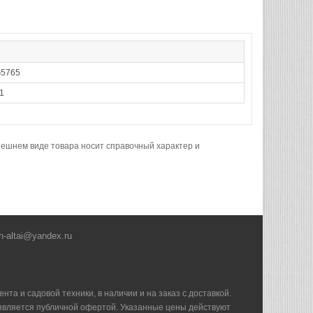
5765
1
нешнем виде товара носит справочный характер и
h-altai@yandex.ru
та и садовой техники, в наличии и на заказ с доставкой.
е является публичной офертой. Указанные цены действуют