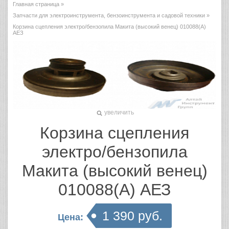
Главная страница
»
Запчасти для электроинструмента, бензоинструмента и садовой техники
»
Корзина сцепления электро/бензопила Макита (высокий венец) 010088(A)
АЕЗ
увеличить
Корзина сцепления
электро/бензопила
Макита (высокий венец)
010088(A) АЕЗ
1 390 руб.
Цена: