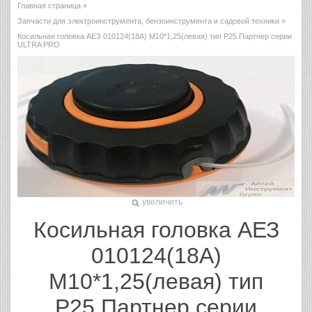
Главная страница
»
Запчасти для электроинструмента, бензоинструмента и садовой техники
»
Косильная головка AЕЗ 010124(18А) М10*1,25(левая) тип Р25.Партнер серии
ULTRA PRO
увеличить
Косильная головка AЕЗ
010124(18А)
М10*1,25(левая) тип
Р25.Партнер серии