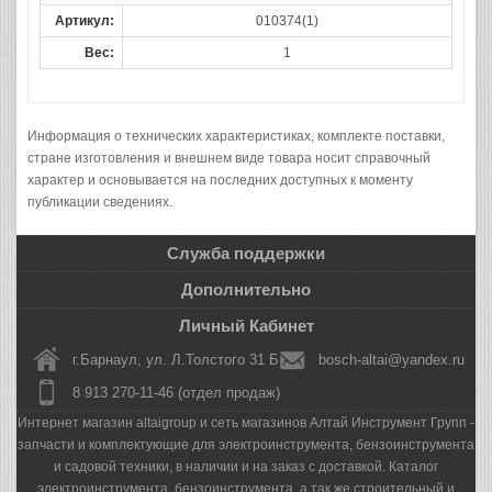
Артикул:
010374(1)
Вес:
1
Информация о технических характеристиках, комплекте поставки,
стране изготовления и внешнем виде товара носит справочный
характер и основывается на последних доступных к моменту
публикации сведениях.
Служба поддержки
Дополнительно
Личный Кабинет
г.Барнаул, ул. Л.Толстого 31 Б
bosch-altai@yandex.ru
8 913 270-11-46 (отдел продаж)
Интернет магазин altaigroup и сеть магазинов Алтай Инструмент Групп -
запчасти и комплектующие для электроинструмента, бензоинструмента
и садовой техники, в наличии и на заказ с доставкой. Каталог
электроинструмента, бензоинструмента, а так же строительный и