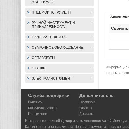
МАТЕРИАЛЫ
ПНЕВМОИНСТРУМЕНТ
Характер
РУЧНОЙ ИНСТРУМЕНТ И
ПРИНАДЛЕЖНОСТИ
Свойств
САДОВАЯ ТЕХНИКА
СВАРОЧНОЕ ОБОРУДОВАНИЕ
СЕПАРАТОРЫ
Информация о 
СТАНКИ
основывается
ЭЛЕКТРОИНСТРУМЕНТ
Служба поддержки
Дополнительно
Контакты
Подписки
Как сделать заказ
Оплата
Инструкции
Доставка
Интернет магазин altaigroup и сеть магазинов Алтай Инструме
Каталог электроинструмента, бензоинструмента, а так же стр