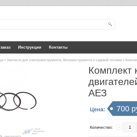
 заказ
Инструкции
Контакты
ица
»
Запчасти для электроинструмента, бензоинструмента и садовой техники
» Компле
Комплект 
двигателе
АЕЗ
700 р
Цена:
Количество:
увеличить