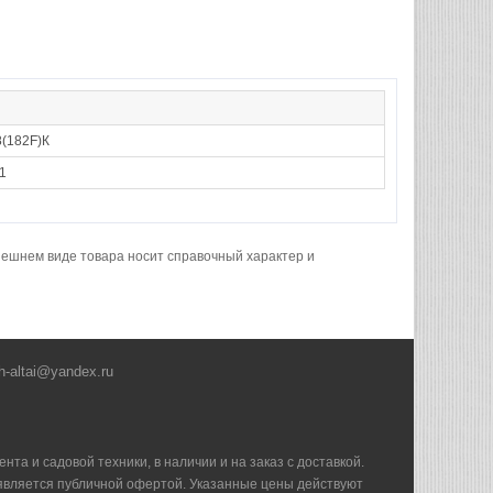
(182F)К
1
нешнем виде товара носит справочный характер и
h-altai@yandex.ru
та и садовой техники, в наличии и на заказ с доставкой.
е является публичной офертой. Указанные цены действуют