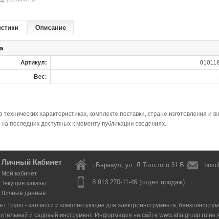
истики
Описание
а
Артикул:
010118
Вес:
технических характеристиках, комплекте поставки, стране изготовления и в
 на последних доступных к моменту публикации сведениях.
Личный Кабинет
г.Барнаул, ул. Л.Толстого 31 Б
bosc
Мой кабинет
8 913 270-11-46 (отдел продаж)
Текущие заказы
Личные данные
нт Групп - запчасти и комплектующие для электроинструмента, бензоинструмен
оительный и садовый инструмент. Информация на сайте www.altaigroup.ru н