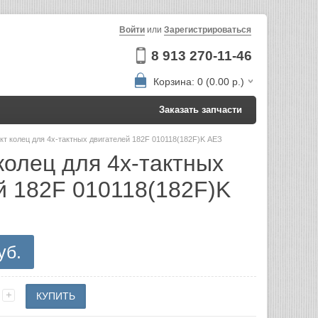
Войти
или
Зарегистрироваться
8 913 270-11-46
Корзина: 0 (0.00 р.)
Заказать запчасти
кт колец для 4х-тактных двигателей 182F 010118(182F)K АЕЗ
колец для 4х-тактных
й 182F 010118(182F)K
уб.