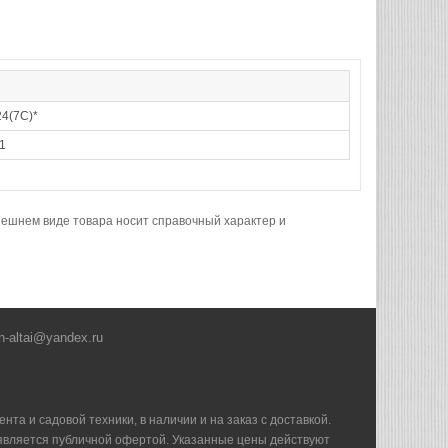
4(7С)*
1
нешнем виде товара носит справочный характер и
h-altai@yandex.ru
та и садовой техники, в наличии и на заказ с доставкой.
е является публичной офертой. Указанные цены действуют