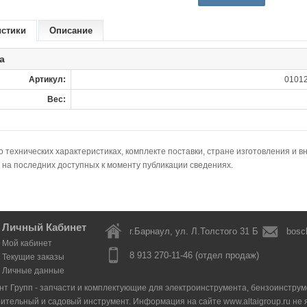
истики
Описание
а
Артикул:
01012
Вес:
технических характеристиках, комплекте поставки, стране изготовления и в
 на последних доступных к моменту публикации сведениях.
Личный Кабинет
г.Барнаул, ул. Л.Толстого 31 Б
bosc
Мой кабинет
8 913 270-11-46 (отдел продаж)
Текущие заказы
Личные данные
нт Групп - запчасти и комплектующие для электроинструмента, бензоинструмен
оительный и садовый инструмент. Информация на сайте www.altaigroup.ru н