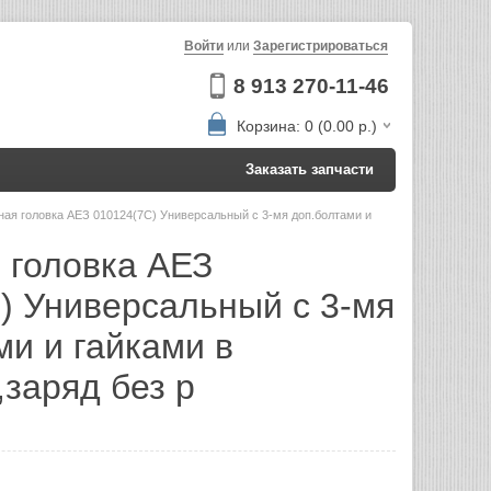
Войти
или
Зарегистрироваться
8 913 270-11-46
Корзина: 0 (0.00 р.)
Заказать запчасти
ная головка AЕЗ 010124(7С) Универсальный с 3-мя доп.болтами и
 головка AЕЗ
) Универсальный с 3-мя
ми и гайками в
,заряд без р