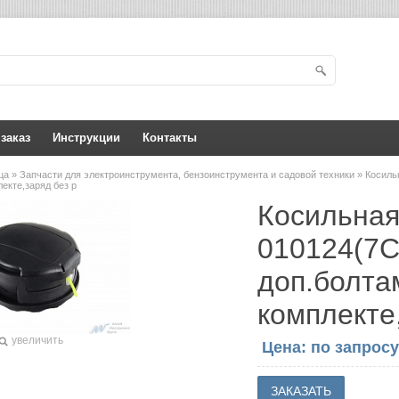
 заказ
Инструкции
Контакты
ица
»
Запчасти для электроинструмента, бензоинструмента и садовой техники
» Косиль
екте,заряд без р
Косильная
010124(7С
доп.болта
комплекте
увеличить
Цена: по запросу