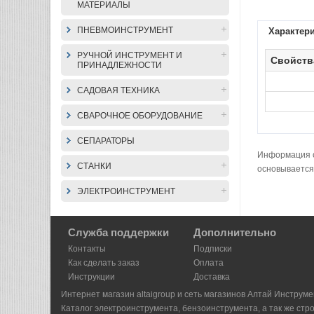
МАТЕРИАЛЫ
ПНЕВМОИНСТРУМЕНТ
Характер
РУЧНОЙ ИНСТРУМЕНТ И
Свойств
ПРИНАДЛЕЖНОСТИ
САДОВАЯ ТЕХНИКА
СВАРОЧНОЕ ОБОРУДОВАНИЕ
СЕПАРАТОРЫ
Информация о 
СТАНКИ
основывается
ЭЛЕКТРОИНСТРУМЕНТ
Служба поддержки
Дополнительно
Контакты
Подписки
Как сделать заказ
Оплата
Инструкции
Доставка
Интернет магазин altaigroup и сеть магазинов Алтай Инструме
Каталог электроинструмента, бензоинструмента, а так же стр