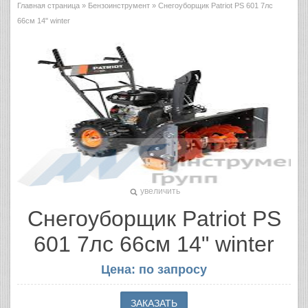
Главная страница
»
Бензоинструмент
» Снегоуборщик Patriot PS 601 7лс
66см 14" winter
увеличить
Снегоуборщик Patriot PS
601 7лс 66см 14" winter
Цена: по запросу