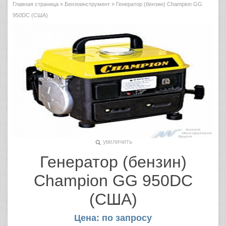
Главная страница
»
Бензоинструмент
» Генератор (бензин) Champion GG
950DC (США)
увеличить
Генератор (бензин)
Champion GG 950DC
(США)
Цена: по запросу