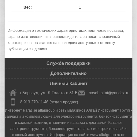
Вес:
1
Информация о технических характеристиках, комплекте поставки,
стране изготовления и внешнем виде товара носит справочный
характер и основывается на последних доступных к моменту
публикации сведениях.
Служба поддержки
Дополнительно
Личный Кабинет
г.Барнаул, ул. Л.Толстого 31 Б
bosch-altai@yandex.ru
8 913 270-11-46 (отдел продаж)
Интернет магазин altaigroup и сеть магазинов Алтай Инструмент Групп -
запчасти и комплектующие для электроинструмента, бензоинструмента
и садовой техники, в наличии и на заказ с доставкой. Каталог
электроинструмента, бензоинструмента, а так же строительный и
садовый инструмент. Информация на сайте www.altaigroup.ru не