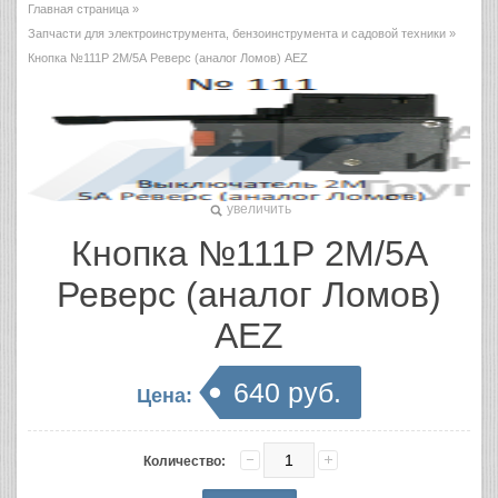
Главная страница
»
Запчасти для электроинструмента, бензоинструмента и садовой техники
»
Кнопка №111Р 2М/5А Реверс (аналог Ломов) AEZ
увеличить
Кнопка №111Р 2М/5А
Реверс (аналог Ломов)
AEZ
640 руб.
Цена:
Количество: